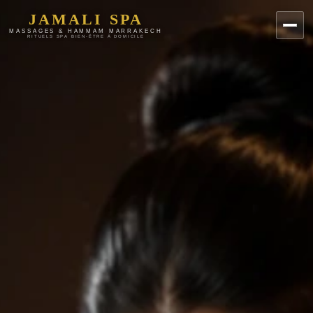
JAMALI SPA
MASSAGES & HAMMAM MARRAKECH
RITUELS SPA BIEN-ÊTRE À DOMICILE