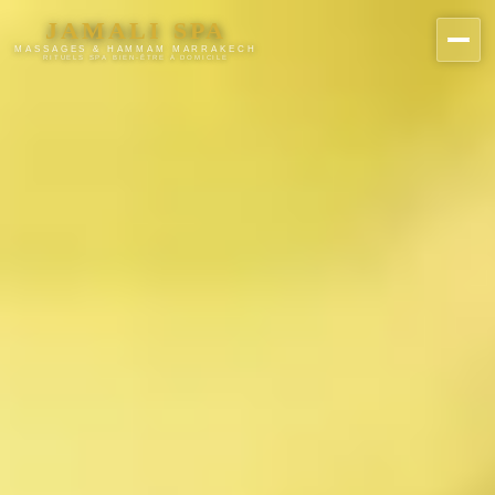
JAMALI SPA
MASSAGES & HAMMAM MARRAKECH
RITUELS SPA BIEN-ÊTRE À DOMICILE