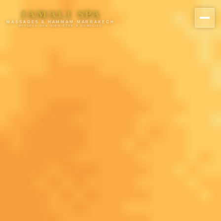
JAMALI SPA
MASSAGES & HAMMAM MARRAKECH
RITUELS SPA BIEN-ÊTRE À DOMICILE