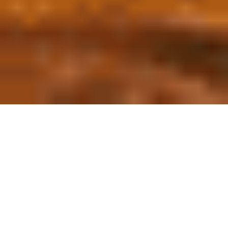
Manicure & Nail
Care in Marrakech
Enjoy a personalised manicure and nail care