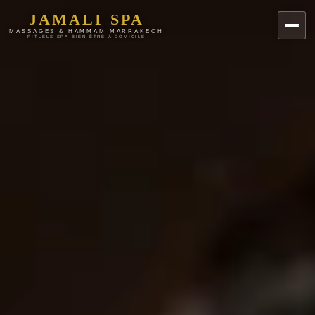
JAMALI SPA
MASSAGES & HAMMAM MARRAKECH
RITUELS SPA BIEN-ÊTRE À DOMICILE