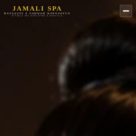
JAMALI SPA
MASSAGES & HAMMAM MARRAKECH
RITUELS SPA BIEN-ÊTRE À DOMICILE