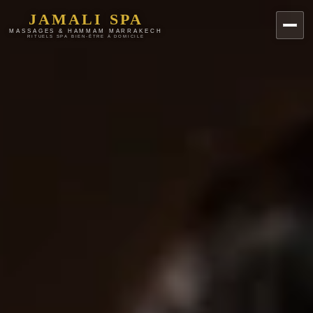
JAMALI SPA
MASSAGES & HAMMAM MARRAKECH
RITUELS SPA BIEN-ÊTRE À DOMICILE