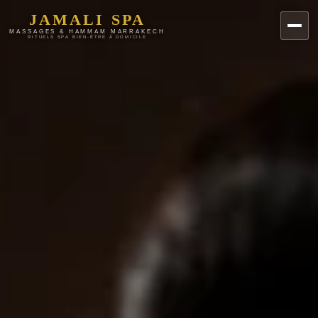
JAMALI SPA
MASSAGES & HAMMAM MARRAKECH
RITUELS SPA BIEN-ÊTRE À DOMICILE